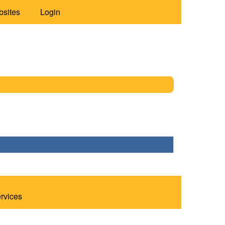
bsites
Login
ervices