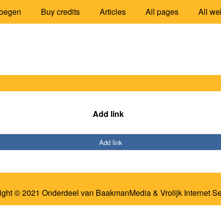
oegen
Buy credits
Articles
All pages
All we
Add link
Add link
ight © 2021 Onderdeel van
BaakmanMedia
&
Vrolijk Internet S